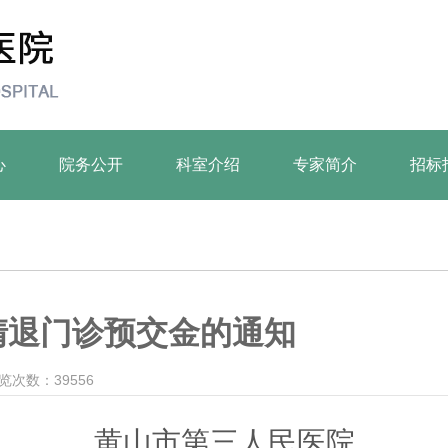
心
院务公开
科室介绍
专家简介
招标
清退门诊预交金的通知
览次数：39556
黄山市
第三
人民医院