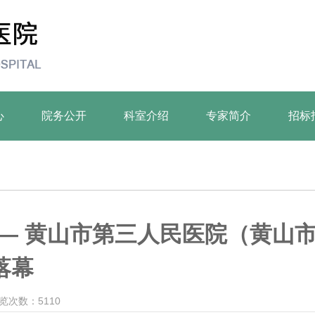
心
院务公开
科室介绍
专家简介
招标
 — 黄山市第三人民医院（黄山
落幕
览次数：5110