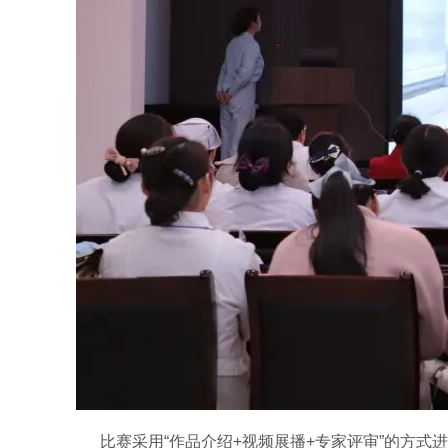
比赛采用
“
作品介绍
+
视频展播
+
专家评审
”
的方式进