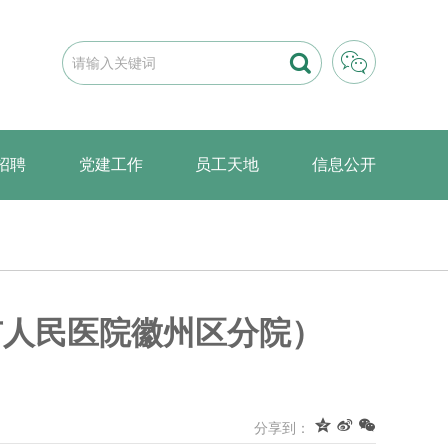


招聘
党建工作
员工天地
信息公开
市人民医院徽州区分院）



分享到：