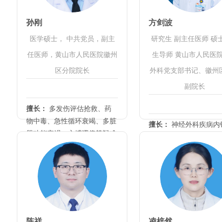
孙刚
方剑波
医学硕士， 中共党员，副主
研究生 副主任医师 硕
任医师，黄山市人民医院徽州
生导师 黄山市人民医
区分院院长
外科党支部书记、徽州
副院长
擅长：
多发伤评估抢救、药
物中毒、急性循环衰竭、多脏
擅长：
神经外科疾病内
器功能衰竭、心搏骤停等疑难
创技术及脑血管病、颅
重症抢救
伤、脑肿瘤、神经重症
疾病诊治
陈祥
凌梓然