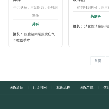
中共党员，主治医师，外科副
药剂科副科长，副主
主任
药剂科
外科
擅长：
消化性溃疡疾病
擅长：
腹腔镜阑尾胆囊疝气
等微创手术
首页
医院介绍
门诊时间
就诊流程
医院导航
信