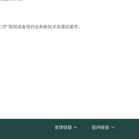
二甲”医院设备现代化和新技术发展的要求。
黄山市人民医院
友情链接
院内链接


黄山市卫生健康委员会