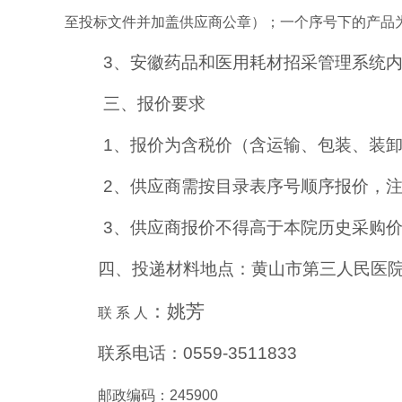
至投标文件并加盖供应商公章）；一个序号下的产品
3、
安徽药品和医用耗材招采管理系统
三、报价要求
1、
报价为含税价（含运输、包装、装
2、供应商需按目录表序号顺序报价，
3、
供应商报价不得高于本院历史采购
四
、投递材料
地点：黄山市第三人民医
：
姚芳
联
系 人
联系电话
：
0559-3511833
邮政编码：
245900