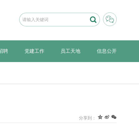


招聘
党建工作
员工天地
信息公开



分享到：