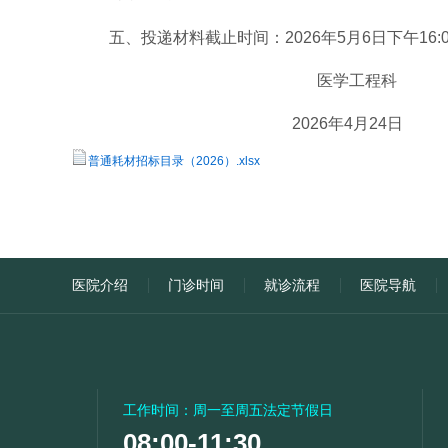
五、投递材
料截止
时间：
202
6
年
5
月
6
日下午
16
:
医学工程科
2026年4月24日
普通耗材招标目录（2026）.xlsx
医院介绍
门诊时间
就诊流程
医院导航
工作时间：周一至周五法定节假日
08:00-11:30